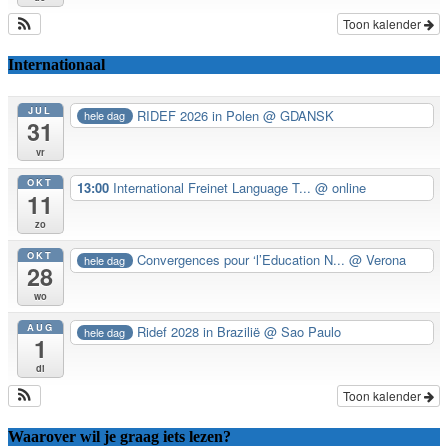
Toon kalender
Internationaal
JUL
RIDEF 2026 in Polen
@ GDANSK
hele dag
31
vr
OKT
13:00
International Freinet Language T...
@ online
11
zo
OKT
Convergences pour ‘l’Education N...
@ Verona
hele dag
28
wo
AUG
Ridef 2028 in Brazilië
@ Sao Paulo
hele dag
1
di
Toon kalender
Waarover wil je graag iets lezen?