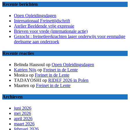
Recente berichten
Open Opleidingsdagen
Internationaal Freinettijdschrift
Atelier Beeldende vrije expressie
Brieven voor vrede (internationale actie)
Gezocht : freinetleerkrachten lager onderwijs voor eenmalige
deelname aan onderzoek
Recente reacties
Belinda Hausoul
op
Open Opleidingsdagen
Katrien Nijs
op
Freinet in de Lente
Monica
op
Freinet in de Lente
TADAYOSHI
op
RIDEF 2026 in Polen
Maarten
op
Freinet in de Lente
Archieven
juni 2026
mei 2026
april 2026
maart 2026
februari 2026