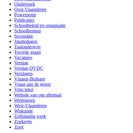
Onderzoek
Oost-Vlaanderen
Powerpoint
Publicaties
Schoolbeleid en organisatie
Schoolbestuur
Secundair
Studiedagen
Taalonderwijs
Tweede graad
Vacatures
Verslag
Verslag DVDC
Verslagen
Vlaams-Brabant
Vraag aan de groep
Vrije tekst
Website van ons allemaal
Werkgroep
West-Vlaanderen
Wiskunde
Zelfstandig werk
Zoekertje
Zorg