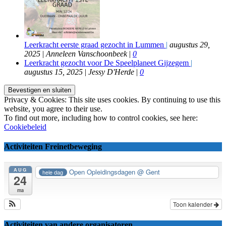
Leerkracht eerste graad gezocht in Lummen
|
augustus 29,
2025
|
Anneleen Vanschoonbeek
|
0
Leerkracht gezocht voor De Speelplaneet Gijzegem
|
augustus 15, 2025
|
Jessy D'Herde
|
0
Privacy & Cookies: This site uses cookies. By continuing to use this
website, you agree to their use.
To find out more, including how to control cookies, see here:
Cookiebeleid
Activiteiten Freinetbeweging
AUG
Open Opleidingsdagen
@ Gent
hele dag
24
ma
Toon kalender
Activiteiten van andere organisatoren