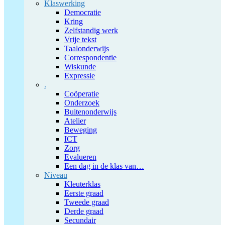
Klaswerking
Democratie
Kring
Zelfstandig werk
Vrije tekst
Taalonderwijs
Correspondentie
Wiskunde
Expressie
.
Coöperatie
Onderzoek
Buitenonderwijs
Atelier
Beweging
ICT
Zorg
Evalueren
Een dag in de klas van…
Niveau
Kleuterklas
Eerste graad
Tweede graad
Derde graad
Secundair