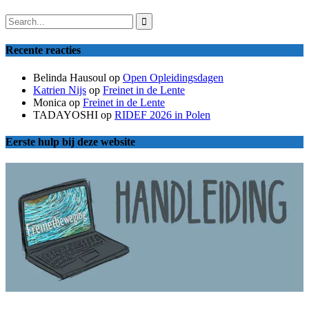
Recente reacties
Belinda Hausoul
op
Open Opleidingsdagen
Katrien Nijs
op
Freinet in de Lente
Monica
op
Freinet in de Lente
TADAYOSHI
op
RIDEF 2026 in Polen
Eerste hulp bij deze website