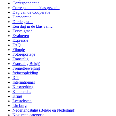
Correspondentie
Correspondentieklas gezocht
Dag van de Coöperatie
Democratie
Derde graad
Een dag in de klas van…
Eerste graad
Evalueren
Expressie
FAQ
Filmpje
Fotoreportage
Franstalig
Franstalig België
Freinetbeweging
freinetopleiding
ICT
Internationaal
Klaswerking
Kleuterklas
Kring
Leesteksten
Limburg
Nederlandstalig (België en Nederland)
Nog geen categorie